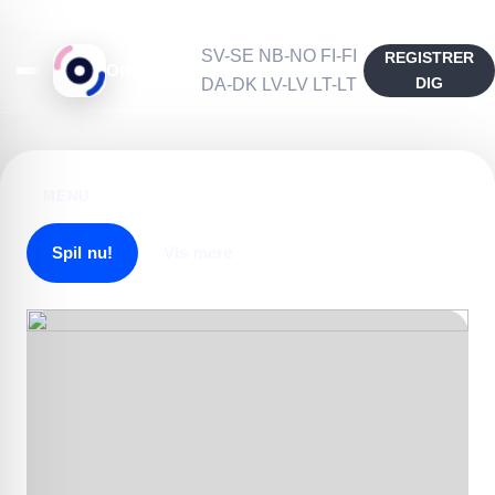
SV-SE
NB-NO
FI-FI
REGISTRER
Otto Casino
DIG
DA-DK
LV-LV
LT-LT
MENU
Spil nu!
Vis mere