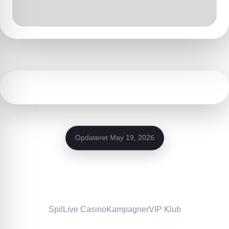
Opdateret May 19, 2026
Casino
Spil
Live Casino
Kampagner
VIP Klub
Om os